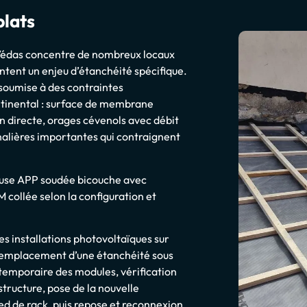
plats
Védas concentre de nombreux locaux
ntent un enjeu d’étanchéité spécifique.
soumise à des contraintes
ntinental : surface de membrane
on directe, orages cévenols avec débit
nalières importantes qui contraignent
euse APP soudée bicouche avec
collée selon la configuration et
installations photovoltaïques sur
le remplacement d’une étanchéité sous
temporaire des modules, vérification
structure, pose de la nouvelle
d de rack, puis repose et reconnexion