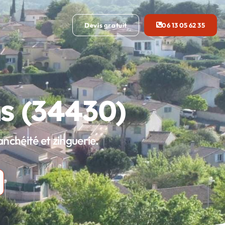
Devis gratuit
06 13 05 62 35
s (34430)
nchéité et zinguerie.