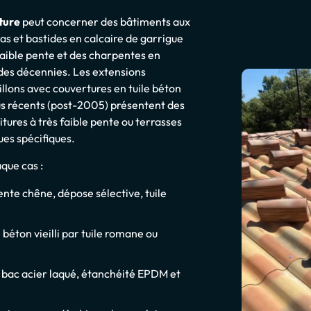
ture
peut concerner des bâtiments aux
mas et bastides en calcaire de garrigue
 faible pente et des charpentes en
l des décennies. Les extensions
llons avec couvertures en tuile béton
plus récents (post-2005) présentent des
tures à très faible pente ou terrasses
es spécifiques.
que cas :
ente chêne, dépose sélective, tuile
éton vieilli par tuile romane ou
, bac acier laqué, étanchéité EPDM et