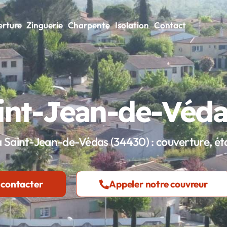
rture
Zinguerie
Charpente
Isolation
Contact
int-Jean-de-Véda
 Saint-Jean-de-Védas (34430) : couverture, éta
 contacter
Appeler notre couvreur