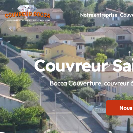
Notre entreprise
Couve
Couvreur Sa
Bocca Couverture, couvreur à
Nous