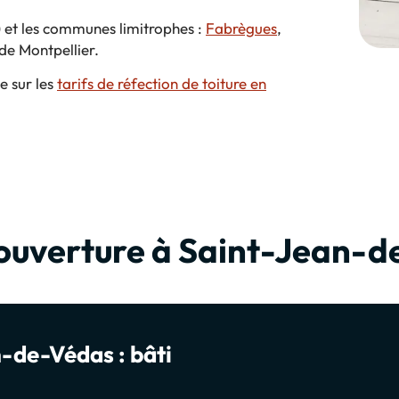
 et les communes limitrophes :
Fabrègues
,
de Montpellier.
e sur les
tarifs de réfection de toiture en
couverture à Saint-Jean-
n-de-Védas : bâti