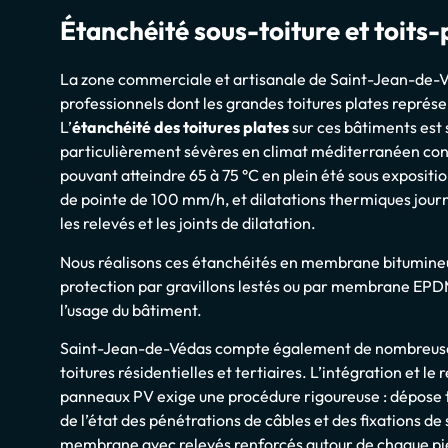
Étanchéité sous-toiture et toits-
La zone commerciale et artisanale de Saint-Jean-de-
professionnels dont les grandes toitures plates représe
L’
étanchéité des toitures plates
sur ces bâtiments est 
particulièrement sévères en climat méditerranéen co
pouvant atteindre 65 à 75 °C en plein été sous expositi
de pointe de 100 mm/h, et dilatations thermiques jour
les relevés et les joints de dilatation.
Nous réalisons ces étanchéités en membrane bitumin
protection par gravillons lestés ou par membrane EPDM 
l’usage du bâtiment.
Saint-Jean-de-Védas compte également de nombreuses 
toitures résidentielles et tertiaires. L’intégration et 
panneaux PV exige une procédure rigoureuse : dépose 
de l’état des pénétrations de câbles et des fixations de 
membrane avec relevés renforcés autour de chaque pie