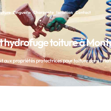
rture
Zinguerie
Charpente
Isolation
Contact
 hydrofuge toiture à Montp
it aux propriétés protectrices pour toiture dans l'Hér