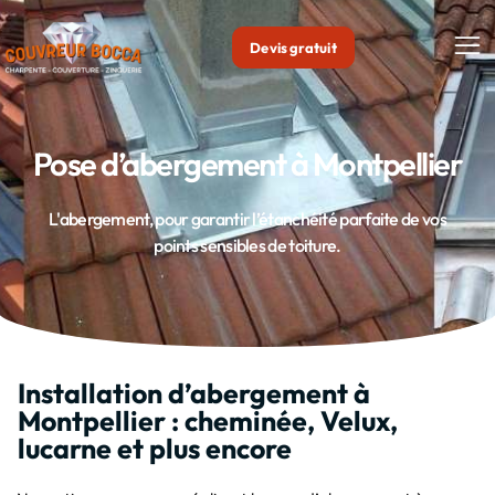
Devis gratuit
No
Pose d’abergement à Montpellier
L'abergement, pour garantir l’étanchéité parfaite de vos
points sensibles de toiture.
Installation d’abergement à
Montpellier : cheminée, Velux,
lucarne et plus encore