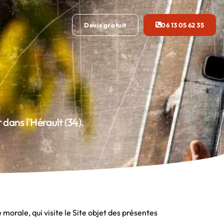
Devis gratuit
06 13 05 62 35
dans l'Hérault (34).
morale, qui visite le Site objet des présentes