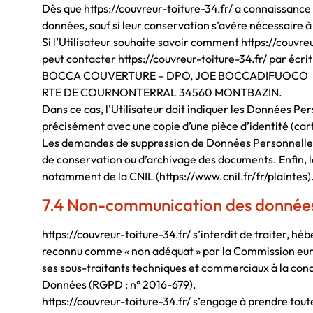
Dès que https://couvreur-toiture-34.fr/ a connaissance d
données, sauf si leur conservation s’avère nécessaire à
Si l’Utilisateur souhaite savoir comment https://couvreu
peut contacter https://couvreur-toiture-34.fr/ par écrit 
BOCCA COUVERTURE – DPO, JOE BOCCADIFUOCO
RTE DE COURNONTERRAL 34560 MONTBAZIN.
Dans ce cas, l’Utilisateur doit indiquer les Données Pers
précisément avec une copie d’une pièce d’identité (cart
Les demandes de suppression de Données Personnelles s
de conservation ou d’archivage des documents. Enfin, le
notamment de la CNIL (https://www.cnil.fr/fr/plaintes)
7.4 Non-communication des données
https://couvreur-toiture-34.fr/ s’interdit de traiter, h
reconnu comme « non adéquat » par la Commission europé
ses sous-traitants techniques et commerciaux à la cond
Données (RGPD : n° 2016-679).
https://couvreur-toiture-34.fr/ s’engage à prendre tout