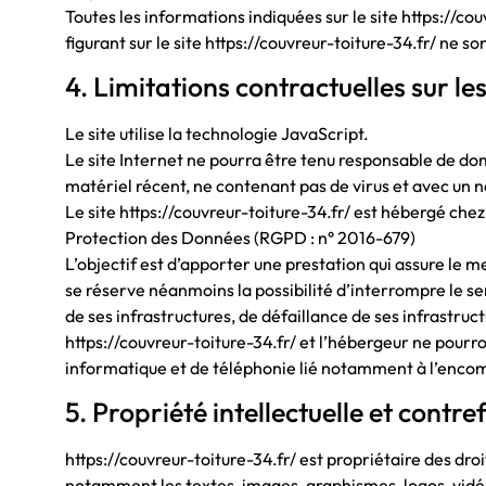
Toutes les informations indiquées sur le site https://cou
figurant sur le site https://couvreur-toiture-34.fr/ ne 
4. Limitations contractuelles sur l
Le site utilise la technologie JavaScript.
Le site Internet ne pourra être tenu responsable de domma
matériel récent, ne contenant pas de virus et avec un 
Le site https://couvreur-toiture-34.fr/ est hébergé ch
Protection des Données (RGPD : n° 2016-679)
L’objectif est d’apporter une prestation qui assure le me
se réserve néanmoins la possibilité d’interrompre le s
de ses infrastructures, de défaillance de ses infrastruc
https://couvreur-toiture-34.fr/ et l’hébergeur ne pour
informatique et de téléphonie lié notamment à l’enco
5. Propriété intellectuelle et contre
https://couvreur-toiture-34.fr/ est propriétaire des droit
notamment les textes, images, graphismes, logos, vidéo