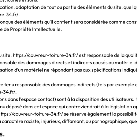
ation, adaptation de tout ou partie des éléments du site, quel que
re-34.fr/.
uelconque des éléments qu’il contient sera considérée comme con
e de Propriété Intellectuelle.
u site. https://couvreur-toiture-34.fr/ est responsable de la quali
onsable des dommages directs et indirects causés au matériel de l’
ilisation d’un matériel ne répondant pas aux spécifications indiqué
tre tenu responsable des dommages indirects (tels par exemple 
e-34.fr/.
ns dans l’espace contact) sont à la disposition des utilisateurs. 
 déposé dans cet espace qui contreviendrait à la législation ap
ttps://couvreur-toiture-34.fr/ se réserve également la possibilit
caractère raciste, injurieux, diffamant, ou pornographique, quel 
s.