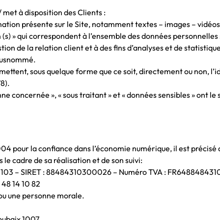
 met à disposition des Clients :
ation présente sur le Site, notamment textes – images – vidéos
s) » qui correspondent à l’ensemble des données personnelles s
ion de la relation client et à des fins d’analyses et de statistiqu
e susnommé.
mettent, sous quelque forme que ce soit, directement ou non, l’i
78).
e concernée », « sous traitant » et « données sensibles » ont le
2004 pour la confiance dans l’économie numérique, il est précisé a
 le cadre de sa réalisation et de son suivi:
103 – SIRET : 88484310300026 – Numéro TVA : FR648848431
8 14 10 82
 ou une personne morale.
oubaix 1007