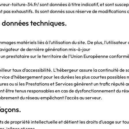
vreur-toiture-34.fr/ sont données à titre indicatif, et sont susce
sont pas exhaustifs. Ils sont donnés sous réserve de modifications
es données techniques.
ges matériels liés à l’utilisation du site. De plus, l’utilisateur 
navigateur de dernière génération mis-à-jour
ez un prestataire sur le territoire de l’Union Européenne confor
illeur taux d’accessibilité. L’hébergeur assure la continuité de so
ervice d’hébergement pour les durées les plus courtes possible
tures ou si les Prestations et Services génèrent un trafic réputé 
ront être tenus responsables en cas de dysfonctionnement du rés
mbrement du réseau empêchant l’accès au serveur.
façons.
s de propriété intellectuelle et détient les droits d’usage sur tou
s, icônes et sons.