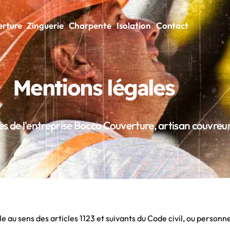
rture
Zinguerie
Charpente
Isolation
Contact
Mentions légales
s de l'entreprise Bocca Couverture, artisan couvreur 
au sens des articles 1123 et suivants du Code civil, ou personne 