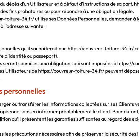
u décès d’un Utilisateur et à défaut d’instructions de sa part, ht
 des fins probatoires ou pour répondre à une obligation légale.
r-toiture-34.fr/ utilise ses Données Personnelles, demander à les
à l’adresse suivante :
onnelles qu’il souhaiterait que https://couvreur-toiture-34.fr/ c
e d’identité ou passeport).
eront soumises aux obligations qui sont imposées à https://cou
s Utilisateurs de https://couvreur-toiture-34.fr/ peuvent dépos
.
 personnelles
éberger ou transférer les Informations collectées sur ses Clients
enne sans en informer préalablement le client. Pour autant, ht
ition qu’il présentent les garanties suffisantes au regard des e
es les précautions nécessaires afin de préserver la sécurité de