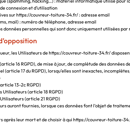
que (spamming, hacking…) : matériel informatique utilisé pour la
 de connexion et d’utilisation
ves sur https://couvreur-toiture-34.fr/ : adresse email
, mail) : numéro de téléphone, adresse email
s données personnelles qui sont donc uniquement utilisées par né
 d’opposition
, les Utilisateurs de https://couvreur-toiture-34.fr/ disposent 
n (article 16 RGPD), de mise à jour, de complétude des données d
 (article 17 du RGPD), lorsqu’elles sont inexactes, incomplètes, é
e
(article 13-2c RGPD)
s Utilisateurs (article 18 RGPD)
Utilisateurs (article 21 RGPD)
ateurs auront fournies, lorsque ces données font l’objet de trait
urs après leur mort et de choisir à qui https://couvreur-toiture-