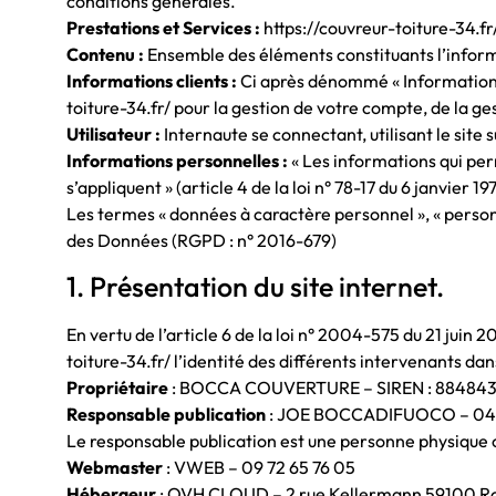
conditions générales.
Prestations et Services :
https://couvreur-toiture-34.fr/
Contenu :
Ensemble des éléments constituants l’inform
Informations clients :
Ci après dénommé « Information (
toiture-34.fr/ pour la gestion de votre compte, de la gest
Utilisateur :
Internaute se connectant, utilisant le sit
Informations personnelles :
« Les informations qui per
s’appliquent » (article 4 de la loi n° 78-17 du 6 janvier 19
Les termes « données à caractère personnel », « personn
des Données (RGPD : n° 2016-679)
1. Présentation du site internet.
En vertu de l’article 6 de la loi n° 2004-575 du 21 juin 
toiture-34.fr/ l’identité des différents intervenants dans
Propriétaire
: BOCCA COUVERTURE – SIREN : 884843
Responsable publication
: JOE BOCCADIFUOCO – 04 4
Le responsable publication est une personne physique
Webmaster
: VWEB – 09 72 65 76 05
Hébergeur
: OVH CLOUD – 2 rue Kellermann 59100 R