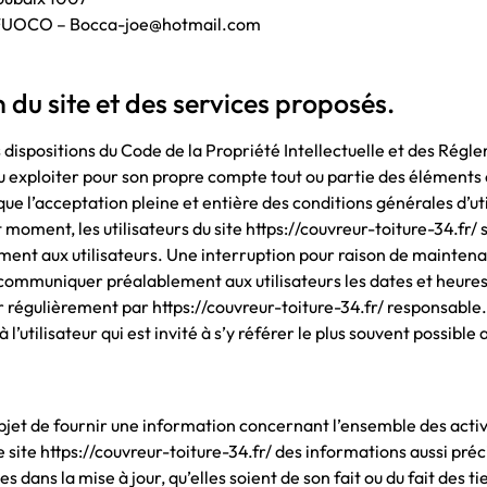
UOCO – Bocca-joe@hotmail.com
n du site et des services proposés.
s dispositions du Code de la Propriété Intellectuelle et des Rég
u exploiter pour son propre compte tout ou partie des éléments 
lique l’acceptation pleine et entière des conditions générales d’ut
moment, les utilisateurs du site https://couvreur-toiture-34.fr/ 
ment aux utilisateurs. Une interruption pour raison de maintena
e communiquer préalablement aux utilisateurs les dates et heures
our régulièrement par https://couvreur-toiture-34.fr/ responsabl
’utilisateur qui est invité à s’y référer le plus souvent possible
objet de fournir une information concernant l’ensemble des activi
le site https://couvreur-toiture-34.fr/ des informations aussi préc
 dans la mise à jour, qu’elles soient de son fait ou du fait des t