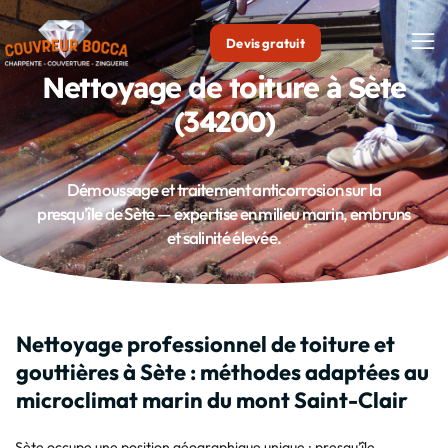
Devis gratuit
Nettoyage de toiture à Sète
No
(34200)
Démoussage et traitement anticorrosion sur la
presqu'île de Sète — expertise en milieu marin, embruns
et salinité élevée.
Nettoyage professionnel de toiture et
gouttières à Sète : méthodes adaptées au
microclimat marin du mont Saint-Clair
Sète occupe une position géographique unique : presqu’île