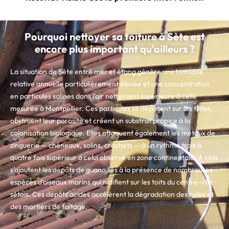
Pourquoi nettoyer sa toiture à Sète est
encore plus important qu'ailleurs ?
La situation de Sète entre mer et étang génère une humidité
relative annuelle particulièrement élevée et une concentration
en particules salines dans l’air nettement supérieure à celle
mesurée à Montpellier. Ces particules se déposent sur les tuiles,
obstruent leur porosité et créent un substrat propice à la
colonisation biologique. Elles attaquent également les métaux de
zinguerie — chéneaux, solins, crochets — à un rythme trois à
quatre fois supérieur à celui observé en zone continentale. À cela
s’ajoutent les dépôts de guano liés à la présence de nombreuses
espèces d’oiseaux marins qui nidifient sur les toits du centre-ville
sètois. Ces dépôts acides accélèrent la dégradation des tuiles et
des mortiers de faîtage.