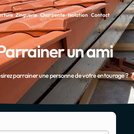
rture
Zinguerie
Charpente
Isolation
Contact
Parrainer un ami
sirez parrainer une personne de votre entourage ?