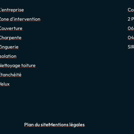
L'entreprise
Co
Zone d'intervention
2 
Couverture
06
Charpente
04
Zinguerie
SI
Isolation
Nettoyage toiture
Étanchéité
Velux
Plan du site
Mentions légales